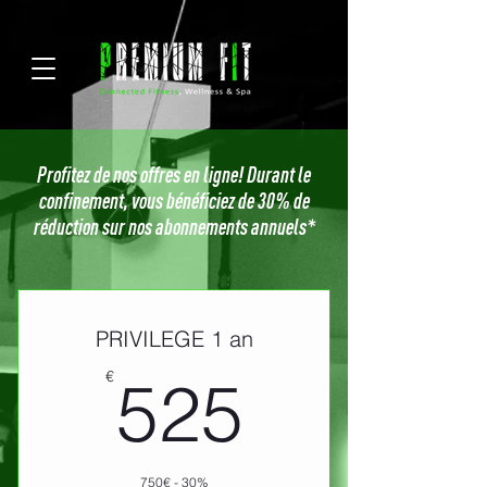
Profitez de nos offres en ligne! Durant le
confinement, vous bénéficiez de 30% de
réduction sur nos abonnements annuels*
PRIVILEGE 1 an
525€
€
525
750€ - 30%